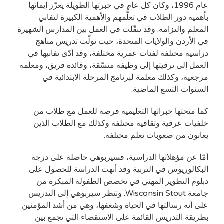
عام 1996، وكان كل عام في خبرتها الطويلة يعزّز إيمانها
بأهمية دور الطلاب في تعلُّمهم والأهمية الكبيرة لتفاني
المعلم والتزامه. وقد تنقّلت في العمل بين المدارس الشهيرة
في الأردن والولايات المتحدة، حيث تولّت تدريس مناهج
دراسية مختلفة لفئات عمرية مختلفة، وقد أدّى تفانيها في
العمل إلى ترقيتها إلى وظيفة منسّقة، وقائدة فريق، ومعلمة
مرجعية، وكذلك معلمة لبرنامج المرحلة الابتدائية في
السنوات التسع الماضية.
كما منحتها خبراتها التعليمية فرصة للعمل مع طلاب من
خلفيات عرقية وثقافية مختلفة وكذلك مع الطلاب الذين
يعانون من صعوبات تعلم مختلفة.
أمّا عن مؤهلاتها الدراسية، فسيربوهي حاصلة على درجة
البكالوريوس في التربية وقد أنهت الدراسة للحصول على
دبلوم التطوير المهني في تخصص الطفولة المبكرة من
جامعة
Wisconsin Stout
. وتنظر سيربوهي إلى التدريس
على أنه رسالتها في الحياة وشغفها، وهي من أشد المؤمنين
بطريقة التدريس القائمة على الاستقصاء التي تجمع بين